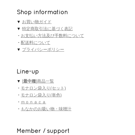
Shop information
▼
お買い物ガイド
▼
特定商取引法に基づく表記
・
お支払い方法及び手数料について
・
配送料について
▼
プライバシーポリシー
Line-up
▼
[
最中種
]商品一覧
・
モナロン袋入り(セット)
・
モナロン袋入り(単色)
・
ｍｏｎａｃａ
・
もなかのお吸い物・味噌汁
Member / support